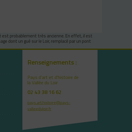
é est probablement très ancienne. En effet, il est
age dont un gué sur le Loir, remplacé par un pont
Renseignements :
Pays d’art et d’histoire de
la Vallée du Loir
02 43 38 16 62
pays.art.histoire@pays-
valleeduloir.fr