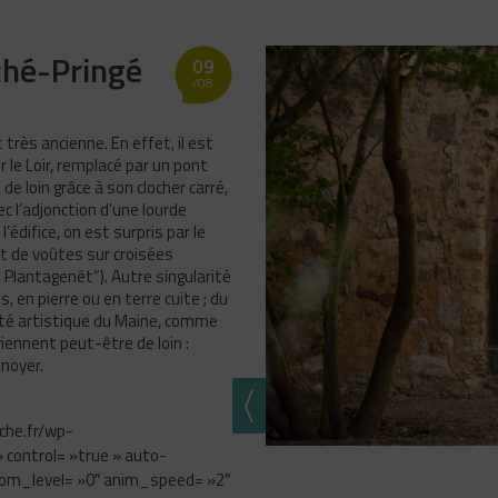
ché-Pringé
09
/08
très ancienne. En effet, il est
 le Loir, remplacé par un pont
de loin grâce à son clocher carré,
 l’adjonction d’une lourde
édifice, on est surpris par le
rt de voûtes sur croisées
Plantagenêt”). Autre singularité
s, en pierre ou en terre cuite ; du
lité artistique du Maine, comme
iennent peut-être de loin :
noyer.
che.fr/wp-
 control= »true » auto-
oom_level= »0″ anim_speed= »2″