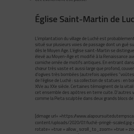
Église Saint-Martin de Lu
L’implantation du village de Luché est probablement 
situé sur plusieurs voies de passage dont un gué sur
dès le Moyen Age. L’église saint-Martin se distingue 
élevé au Moyen-Age et modifié à la Renaissance avec
corniche ornée de motifs antiques. En entrant dans l’
chœur très vaste et aussi large que profond, couve
d’ogives très bombées (autrefois appelées “voûtes 
de l’église de Luché : sa collection de statues : en boi
XIVe au XXe siècle. Certaines témoignent de la vita
cet ensemble des apôtres en terre cuite. D’autres v
comme la Pieta sculptée dans deux grands blocs de 
[dimage url= »https://www.alapoursuitedutempsca
content/uploads/2020/07/luché-pringé-scaled.jpg »
rotate= »true » allow_scroll_to_zoom= »true » z