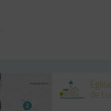
 :
Églis
de L