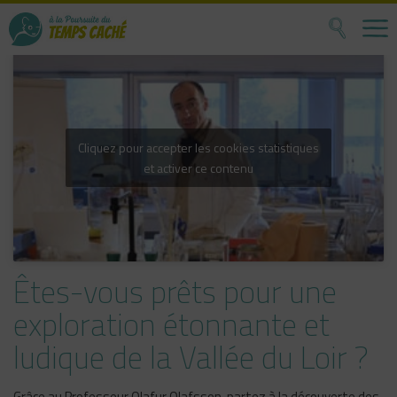
Skip
to
content
Cliquez pour accepter les cookies statistiques
et activer ce contenu
Êtes-vous prêts pour une
exploration étonnante et
ludique de la Vallée du Loir ?
Grâce au Professeur Olafur Olafsson, partez à la découverte des