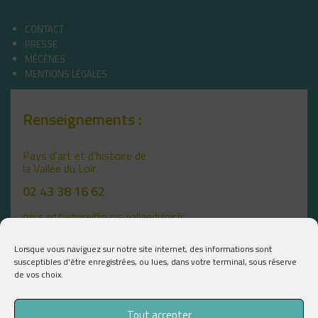
CONTACT
PRESSE
MÉCÈNES
MENTIONS LÉGALES
Renseignements :
Pays d’art et d’histoire de
la Vallée du Loir
02 43 38 16 62
pays.art.histoire@pays-valleeduloir.fr
Lorsque vous naviguez sur notre site internet, des informations sont
susceptibles d'être enregistrées, ou lues, dans votre terminal, sous réserve
de vos choix.
Tout accepter