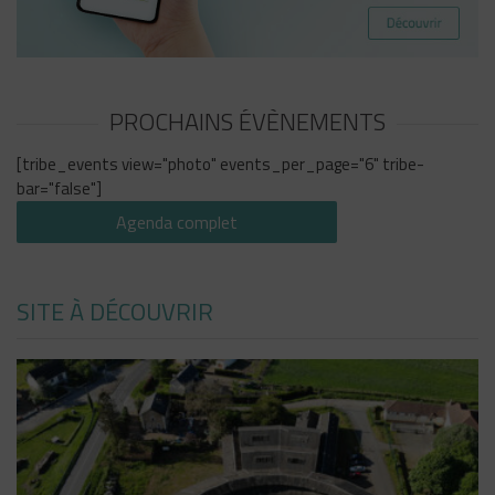
PROCHAINS ÉVÈNEMENTS
[tribe_events view="photo" events_per_page="6" tribe-
bar="false"]
Agenda complet
SITE À DÉCOUVRIR